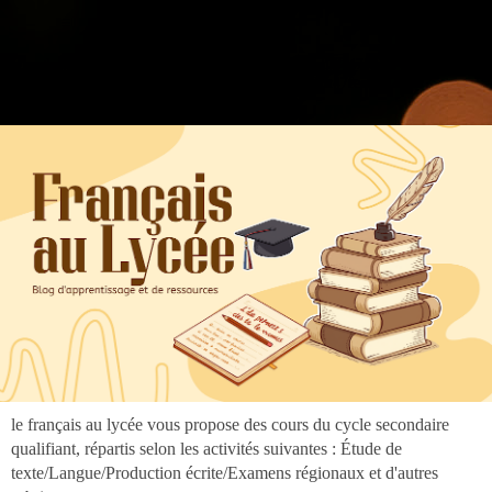
".
google.com, pub-3973127691303297, DIRECT, f08c47fec0942fa0
google.com, pub-3973127691303297, DIRECT, f08c47fec0942fa0
le français au lycée vous propose des cours du cycle secondaire
qualifiant, répartis selon les activités suivantes : Étude de
texte/Langue/Production écrite/Examens régionaux et d'autres