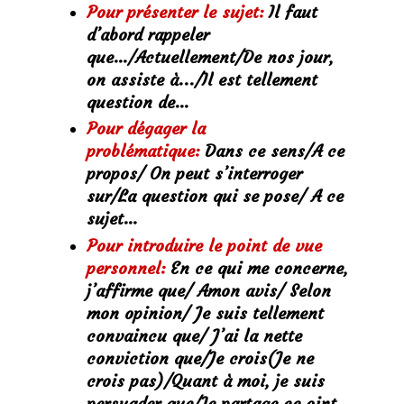
Pour présenter le sujet:
Il faut
d’abord rappeler
que…/Actuellement/De nos jour,
on assiste à.../Il est tellement
question de…
Pour dégager la
problématique:
Dans ce sens/A ce
propos/ On peut s’interroger
sur/La question qui se pose/ A ce
sujet…
Pour introduire le point de vue
personnel:
En ce qui me concerne,
j’affirme que/ Amon avis/ Selon
mon opinion/ Je suis tellement
convaincu que/ J’ai la nette
conviction que/Je crois(Je ne
crois pas)/Quant à moi, je suis
persuader que/Je partage ce oint