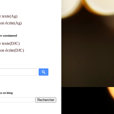
e texte(Ag)
on écrite(Ag)
'un condamné
e texte(DJC)
on écrite(DJC)
s ce blog