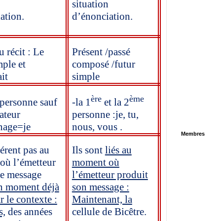
situation
ation.
d’énonciation.
 récit : Le
Présent /passé
mple et
composé /futur
it
simple
ère
ème
personne sauf
-la 1
et la 2
rateur
personne :je, tu,
nage=je
nous, vous .
Membres
férent pas au
Ils sont
liés au
où l’émetteur
moment où
le message
l’émetteur produit
n moment déjà
son message :
r le contexte :
Maintenant, la
s,
des années
cellule de Bicêtre.