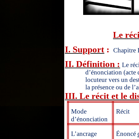
Le réci
I. Support
:
Chapitre 
II. Définition :
Le réc
d’énonciation (acte
locuteur vers un des
la présence ou de l’
III. Le récit et le d
Mode
Récit
d’énonciation
L’ancrage
Énoncé