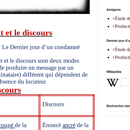
Antigone
+Étude d
+Producti
t et le discours
Dernier jour d
I Le Dernier jour d’un condamné
+Étude d
+Producti
it et le discours sont deux modes
 de produire un message par un
Wikipedia
tinataire) différent qui dépendent de
absence du locuteur.
iscours
Discours
Rechercher dan
coupé
de la
Énoncé
ancré
de la