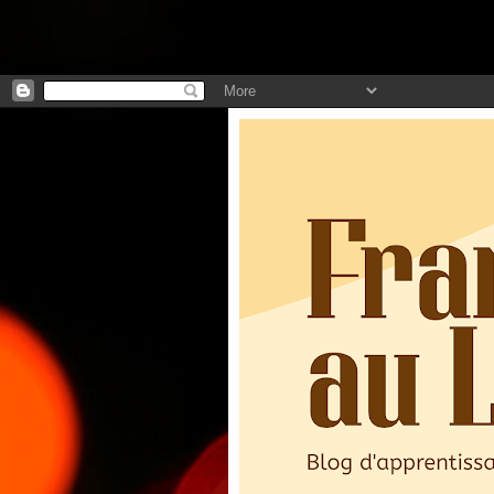
".
google.com, pub-3973127691303297, DIRECT, f08c47fec0942fa0