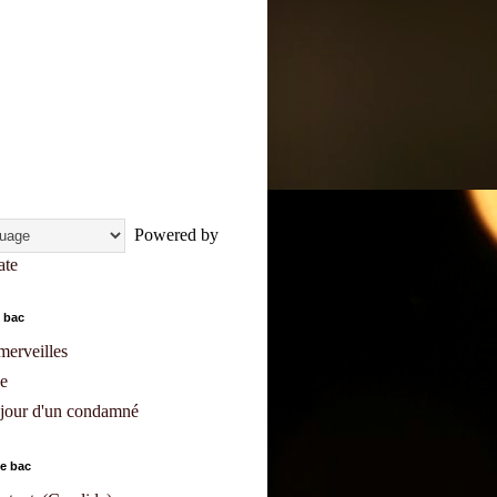
Powered by
ate
 bac
merveilles
e
 jour d'un condamné
e bac