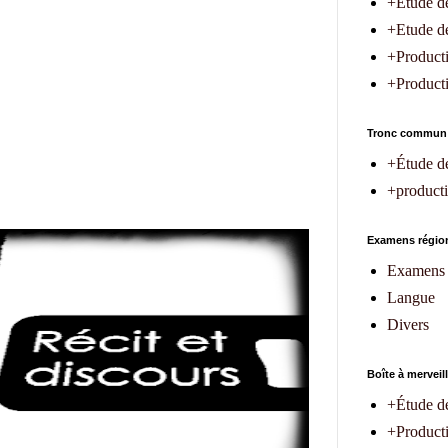
+Etude de
+Etude de 
+Producti
+Productio
Tronc commun
+Étude d
+producti
Examens région
Examens 
Langue
Divers
Boîte à merveil
+Étude d
+Product