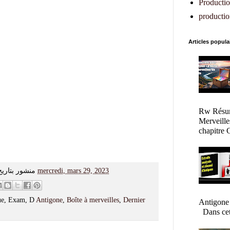
Production
productio
Articles popula
Rw Résum
Merveille
chapitre C
منشور بتاريخ
mercredi, mars 29, 2023
gue, Exam, D
Antigone
,
Boîte à merveilles
,
Dernier
Antigone
Dans cet a