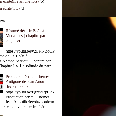
 écrite(Il était une fois)
(5)
n écrite(TC)
(3)
ires
Résumé détaillé Boîte à
Merveilles ( chapitre par
chapitre)
https://youtu.be/y2LKNZoCP
é de La Boîte à
s Ahmed Sefrioui Chapitre par
hapitre I ➢ La solitude du narr...
Production écrite : Thèmes
Antigone de Jean Anouilh;
devoir- bonheur
https://youtu.be/FgzftcRpC2Y
Production écrite : Thèmes
 de Jean Anouilh devoir- bonheur
rticle on va traiter les thèm...