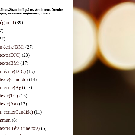
bac,2bac, boîte à m, Antigone, Dernier
angue, examens régionaux, divers
égional
(39)
7)
27)
n écrite(BM)
(27)
 texte(DJC)
(23)
 texte(BM)
(17)
n écrite(DJC)
(15)
texte(Candide)
(13)
n écrite(Ag)
(13)
texte(TC)
(13)
texte(Ag)
(12)
n écrite(Candide)
(11)
ommun
(6)
exte(Il était une fois)
(5)