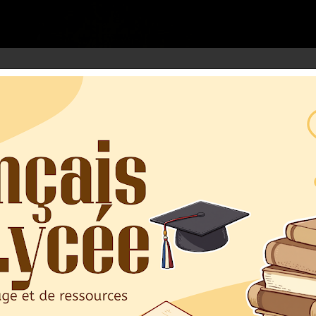
google.com, pub-3973127691303297, DIRECT, f08c47fec0942fa0