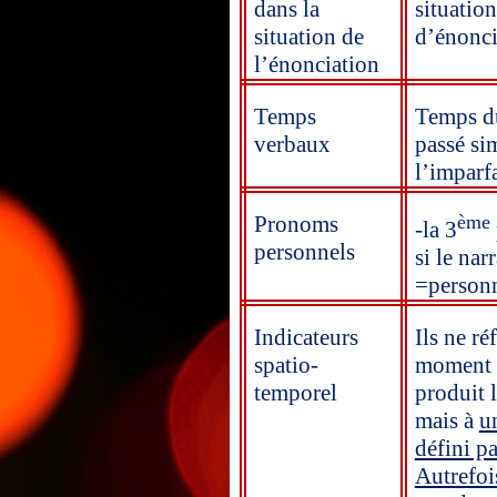
dans la
situation
situation de
d’énonci
l’énonciation
Temps
Temps du
verbaux
passé si
l’imparfa
Pronoms
ème
-la 3
personnels
si le nar
=person
Indicateurs
Ils ne ré
spatio-
moment 
temporel
produit 
mais à
u
défini pa
Autrefoi