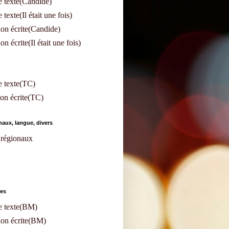
 texte(Candide)
texte(Il était une fois)
on écrite(Candide)
n écrite(Il était une fois)
e texte(TC)
on écrite(TC)
aux, langue, divers
régionaux
les
e texte(BM)
ion écrite(BM)