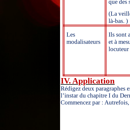
que des 
(La veill
là-bas. )
Les
Ils sont 
modalisateurs
et à mes
locuteur 
IV. Application
Rédigez deux paragraphes en 
l’instar du chapitre I du De
Commencez par : Autrefois