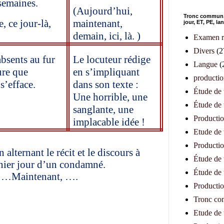
semaines.
(Aujourd’hui,
Tronc commun,1
e, ce jour-là,
maintenant,
jour, ET, PE, l
demain, ici, là. )
Examen r
Divers
(2
absents au fur
Le locuteur rédige
Langue
(
ure que
en s’impliquant
productio
s’efface.
dans son texte :
Étude de
Une horrible, une
Étude de
sanglante, une
Productio
implacable idée !
Etude de 
Productio
alternant le récit et le discours à
Étude de 
rnier jour d’un condamné.
Étude de 
, …Maintenant, ….
Productio
Tronc c
Etude de t