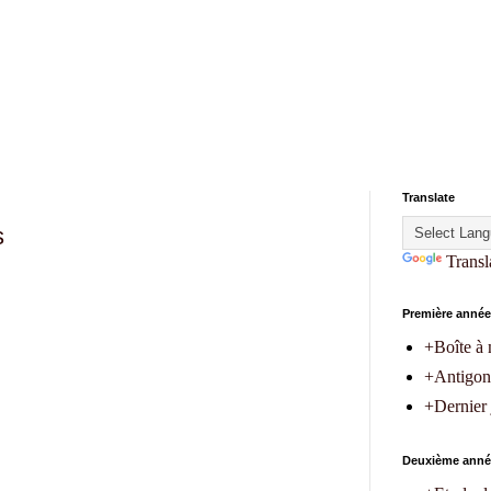
Translate
s
Transl
Première année
+Boîte à 
+Antigon
+Dernier
Deuxième anné