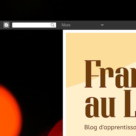
".
google.com, pub-3973127691303297, DIRECT, f08c47fec0942fa0