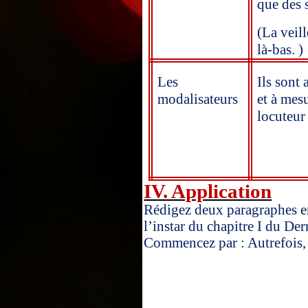
que des 
(La veill
là-bas. )
Les
Ils sont 
modalisateurs
et à mes
locuteur 
IV. Application
Rédigez deux paragraphes en 
l’instar du chapitre I du De
Commencez par : Autrefois