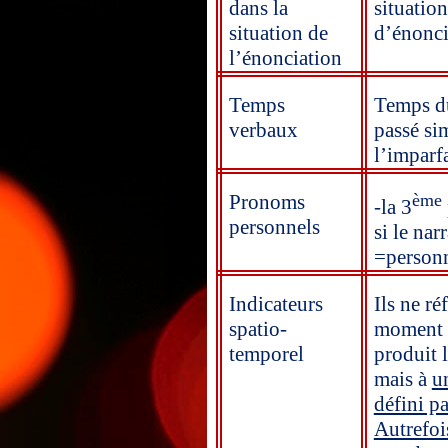
dans la
situation
situation de
d’énonci
l’énonciation
Temps
Temps du
verbaux
passé si
l’imparfa
Pronoms
ème
-la 3
personnels
si le nar
=person
Indicateurs
Ils ne ré
spatio-
moment 
temporel
produit 
mais à
u
défini pa
Autrefoi