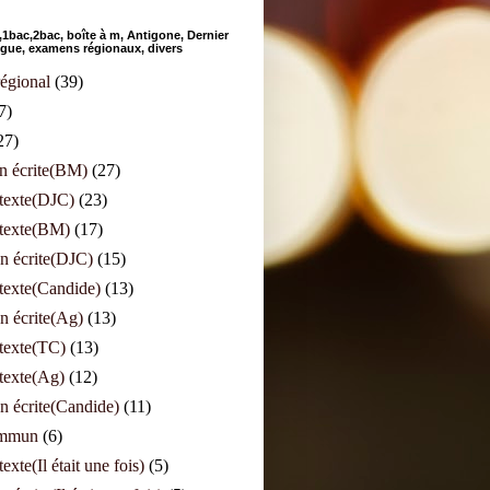
bac,2bac, boîte à m, Antigone, Dernier
angue, examens régionaux, divers
égional
(39)
7)
27)
n écrite(BM)
(27)
 texte(DJC)
(23)
 texte(BM)
(17)
n écrite(DJC)
(15)
texte(Candide)
(13)
n écrite(Ag)
(13)
texte(TC)
(13)
texte(Ag)
(12)
n écrite(Candide)
(11)
ommun
(6)
exte(Il était une fois)
(5)