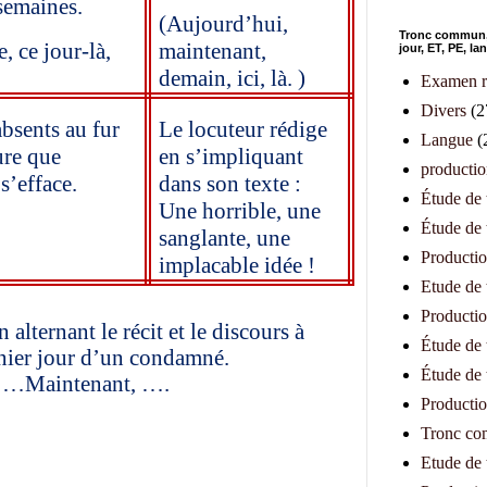
semaines.
(Aujourd’hui,
Tronc commun,1
e, ce jour-là,
maintenant,
jour, ET, PE, l
demain, ici, là. )
Examen r
Divers
(2
absents au fur
Le locuteur rédige
Langue
(
ure que
en s’impliquant
productio
s’efface.
dans son texte :
Étude de
Une horrible, une
Étude de
sanglante, une
Productio
implacable idée !
Etude de 
Productio
alternant le récit et le discours à
Étude de 
rnier jour d’un condamné.
Étude de 
, …Maintenant, ….
Productio
Tronc c
Etude de t