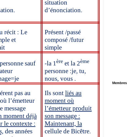
situation
ation.
d’énonciation.
 récit : Le
Présent /passé
mple et
composé /futur
it
simple
ère
ème
personne sauf
-la 1
et la 2
rateur
personne :je, tu,
nage=je
nous, vous .
Membres
férent pas au
Ils sont
liés au
où l’émetteur
moment où
le message
l’émetteur produit
n moment déjà
son message :
r le contexte :
Maintenant, la
s,
des années
cellule de Bicêtre.