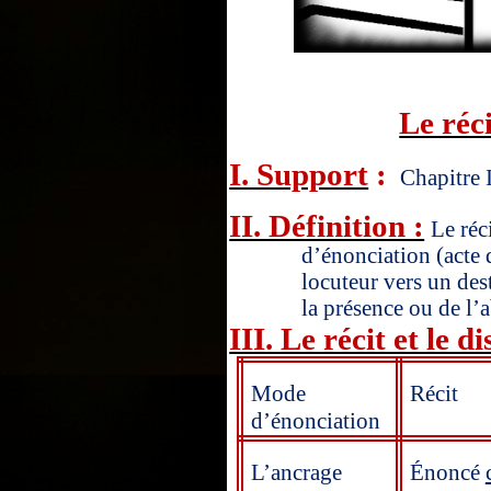
Le réci
I. Support
:
Chapitre 
II. Définition :
Le réc
d’énonciation (acte
locuteur vers un des
la présence ou de l’
III. Le récit et le d
Mode
Récit
d’énonciation
L’ancrage
Énoncé