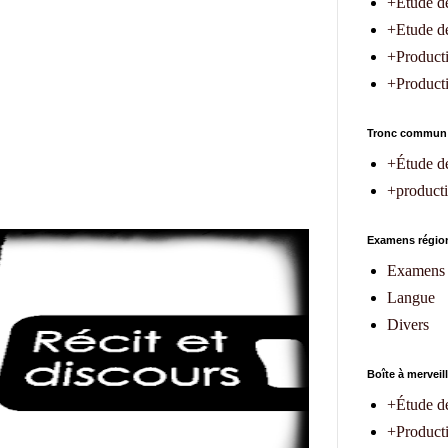
+Etude de
+Etude de 
+Producti
+Productio
Tronc commun
+Étude d
+producti
Examens région
Examens 
Langue
Divers
Boîte à merveil
+Étude d
+Product