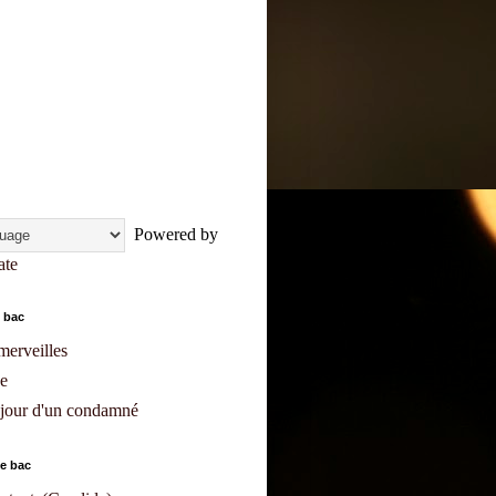
Powered by
ate
 bac
merveilles
e
 jour d'un condamné
e bac