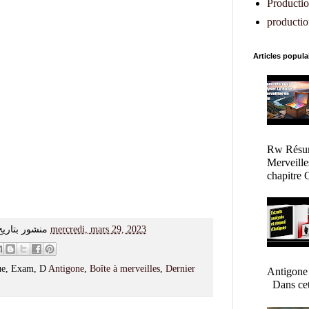
Production
productio
Articles popula
Rw Résum
Merveille
chapitre C
منشور بتاريخ
mercredi, mars 29, 2023
gue, Exam, D
Antigone
,
Boîte à merveilles
,
Dernier
Antigone
Dans cet a