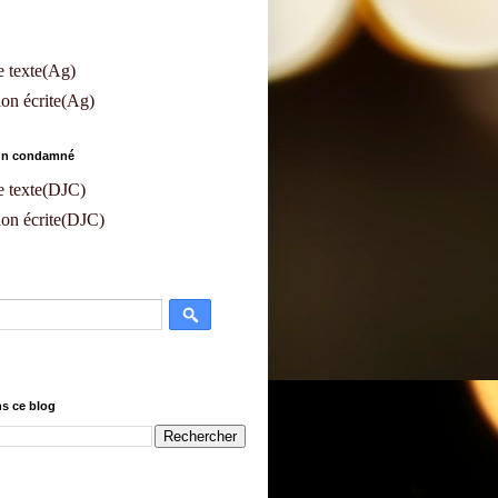
e texte(Ag)
on écrite(Ag)
'un condamné
e texte(DJC)
on écrite(DJC)
s ce blog