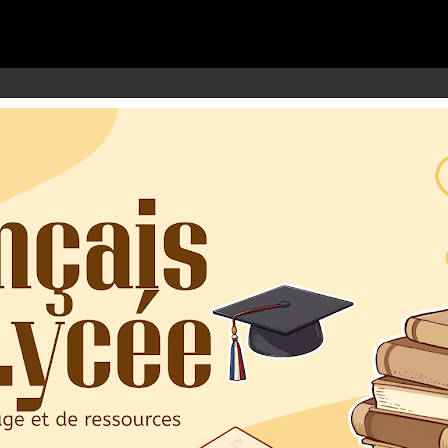
google.com, pub-3973127691303297, DIRECT, f08c47fec0942fa0