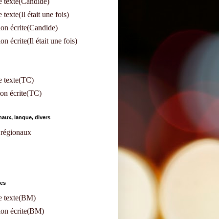
 texte(Candide)
texte(Il était une fois)
on écrite(Candide)
n écrite(Il était une fois)
e texte(TC)
on écrite(TC)
aux, langue, divers
régionaux
les
e texte(BM)
ion écrite(BM)