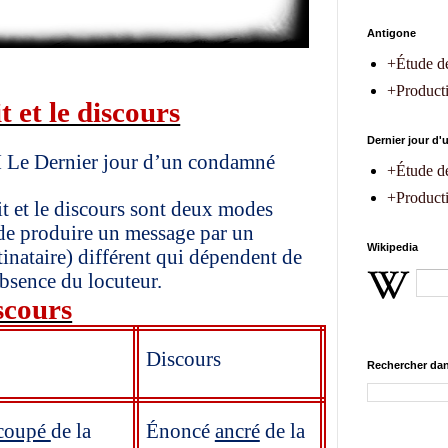
Antigone
+Étude d
+Producti
t et le discours
Dernier jour d
I Le Dernier jour d’un condamné
+Étude d
+Producti
it et le discours sont deux modes
 de produire un message par un
Wikipedia
tinataire) différent qui dépendent de
absence du locuteur.
iscours
Discours
Rechercher dan
coupé
de la
Énoncé
ancré
de la