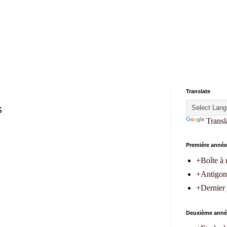
Translate
s
Transl
Première année
+Boîte à 
+Antigon
+Dernier
Deuxième anné