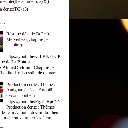
 écrite(Il était une fois)
(5)
n écrite(TC)
(3)
ires
Résumé détaillé Boîte à
Merveilles ( chapitre par
chapitre)
https://youtu.be/y2LKNZoCP
é de La Boîte à
s Ahmed Sefrioui Chapitre par
hapitre I ➢ La solitude du narr...
Production écrite : Thèmes
Antigone de Jean Anouilh;
devoir- bonheur
https://youtu.be/FgzftcRpC2Y
Production écrite : Thèmes
 de Jean Anouilh devoir- bonheur
rticle on va traiter les thèm...