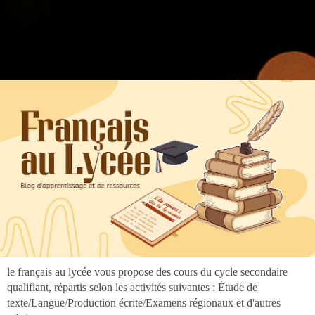
".
google.com, pub-3973127691303297, DIRECT, f08c47fec0942fa0
google.com, pub-3973127691303297, DIRECT, f08c47fec0942fa0
le français au lycée vous propose des cours du cycle secondaire
qualifiant, répartis selon les activités suivantes : Étude de
texte/Langue/Production écrite/Examens régionaux et d'autres