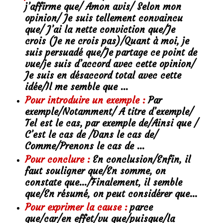
j’affirme que/ Amon avis/ Selon mon
opinion/ Je suis tellement convaincu
que/ J’ai la nette conviction que/Je
crois (Je ne crois pas)/Quant à moi, je
suis persuadé que/Je partage ce point de
vue/je suis d’accord avec cette opinion/
Je suis en désaccord total avec cette
idée/Il me semble que …
Pour introduire un exemple :
Par
exemple/Notamment/ A titre d’exemple/
Tel est le cas, par exemple de/Ainsi que /
C’est le cas de /Dans le cas de/
Comme/Prenons le cas de …
Pour conclure :
En conclusion/Enfin, il
faut souligner que/En somme, on
constate que…/Finalement, il semble
que/En résumé, on peut considérer que…
Pour exprimer la cause :
parce
que/car/en effet/vu que/puisque/la