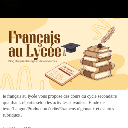
".
google.com, pub-3973127691303297, DIRECT, f08c47fec0942fa0
google.com, pub-3973127691303297, DIRECT, f08c47fec0942fa0
le français au lycée vous propose des cours du cycle secondaire
qualifiant, répartis selon les activités suivantes : Étude de
texte/Langue/Production écrite/Examens régionaux et d'autres
rubriques .