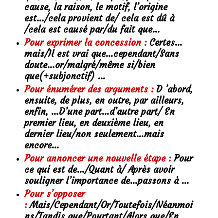
cause, la raison, le motif, l’origine
est…/cela provient de/ cela est dû à
/cela est causé par/du fait que…
Pour exprimer la concession :
Certes…
mais/Il est vrai que…cependant/Sans
doute…or/malgré/même si/bien
que(+subjonctif) …
Pour énumérer des arguments :
D ’abord,
ensuite, de plus, en outre, par ailleurs,
enfin, …D’une part…d’autre part/ En
premier lieu, en deuxième lieu, en
dernier lieu/non seulement…mais
encore…
Pour annoncer une nouvelle étape :
Pour
ce qui est de…/Quant à/ Après avoir
souligner l’importance de…passons à …
Pour s’opposer
:
Mais/Cependant/Or/Toutefois/Néanmoi
ns/Tandis que/Pourtant/Alors que/En