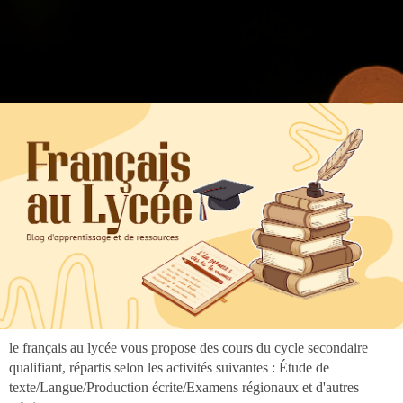
".
google.com, pub-3973127691303297, DIRECT, f08c47fec0942fa0
google.com, pub-3973127691303297, DIRECT, f08c47fec0942fa0
le français au lycée vous propose des cours du cycle secondaire
qualifiant, répartis selon les activités suivantes : Étude de
texte/Langue/Production écrite/Examens régionaux et d'autres