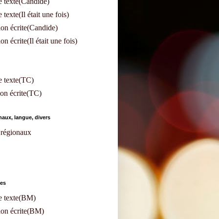
 texte(Candide)
texte(Il était une fois)
on écrite(Candide)
n écrite(Il était une fois)
e texte(TC)
on écrite(TC)
aux, langue, divers
régionaux
les
e texte(BM)
ion écrite(BM)