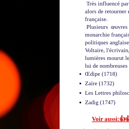
 Très influencé par
alors de retourner 
française.
 Plusieurs  œuvres 
monarchie français
politiques anglais
Voltaire, l'écrivai
lumières mourut le 
lui de nombreuses 
Œdipe (1718) 
Zaïre (1732) 
Les Lettres philos
Zadig (1747)  
Voir aussi:👍