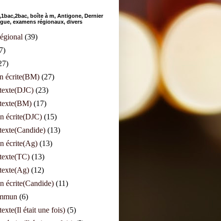
bac,2bac, boîte à m, Antigone, Dernier
angue, examens régionaux, divers
égional
(39)
7)
27)
n écrite(BM)
(27)
 texte(DJC)
(23)
 texte(BM)
(17)
n écrite(DJC)
(15)
texte(Candide)
(13)
n écrite(Ag)
(13)
texte(TC)
(13)
texte(Ag)
(12)
n écrite(Candide)
(11)
ommun
(6)
exte(Il était une fois)
(5)