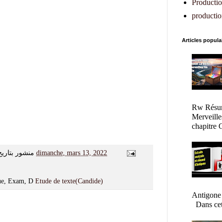
Production
productio
Articles popula
Rw Résum
Merveille
chapitre C
منشور بتاريخ
dimanche, mars 13, 2022
gue, Exam, D
Etude de texte(Candide)
Antigone
Dans cet a