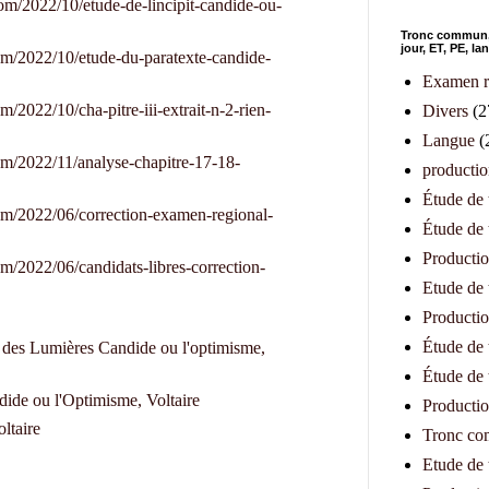
om/2022/10/etude-de-lincipit-candide-ou-
Tronc commun,1
jour, ET, PE, l
om/2022/10/etude-du-paratexte-candide-
Examen r
m/2022/10/cha-pitre-iii-extrait-n-2-rien-
Divers
(2
Langue
(
om/2022/11/analyse-chapitre-17-18-
productio
Étude de
om/2022/06/correction-examen-regional-
Étude de
Productio
m/2022/06/candidats-libres-correction-
Etude de 
Productio
Étude de 
e des Lumières Candide ou l'optimisme,
Étude de 
ndide ou l'Optimisme, Voltaire
Productio
ltaire
Tronc c
Etude de t