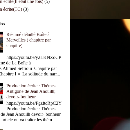
 écrite(Il était une fois)
(5)
n écrite(TC)
(3)
ires
Résumé détaillé Boîte à
Merveilles ( chapitre par
chapitre)
https://youtu.be/y2LKNZoCP
é de La Boîte à
s Ahmed Sefrioui Chapitre par
hapitre I ➢ La solitude du narr...
Production écrite : Thèmes
Antigone de Jean Anouilh;
devoir- bonheur
https://youtu.be/FgzftcRpC2Y
Production écrite : Thèmes
 de Jean Anouilh devoir- bonheur
rticle on va traiter les thèm...