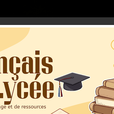
google.com, pub-3973127691303297, DIRECT, f08c47fec0942fa0