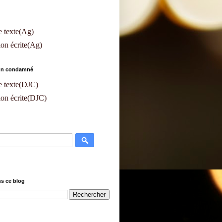
e texte(Ag)
on écrite(Ag)
'un condamné
e texte(DJC)
on écrite(DJC)
s ce blog