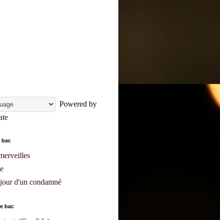
Powered by
ate
 bac
merveilles
e
 jour d'un condamné
e bac