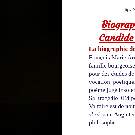
https:
Biogra
Candide
La biographie de
François Marie Arou
famille bourgeoise,
pour des études de d
vocation  poétique.
poème jugé insolen
Sa  tragédie  Œdip
Voltaire est de nouv
s’exila en Angleter
philosophe. 