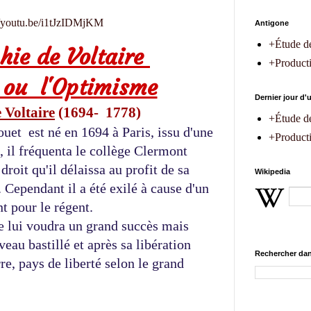
//youtu.be/i1tJzIDMjKM
Antigone
+Étude d
phie de
Voltaire
+Producti
 ou l'Optimisme
Dernier jour d
 Voltaire
 (1694-  1778) 
+Étude d
et  est né en 1694 à Paris, issu d'une 
+Producti
 il fréquenta le collège Clermont 
roit qu'il délaissa au profit de sa 
Wikipedia
 Cependant il a été exilé à cause d'un 
t pour le régent. 
e lui voudra un grand succès mais 
eau bastillé et après sa libération 
Rechercher dan
re, pays de liberté selon le grand 