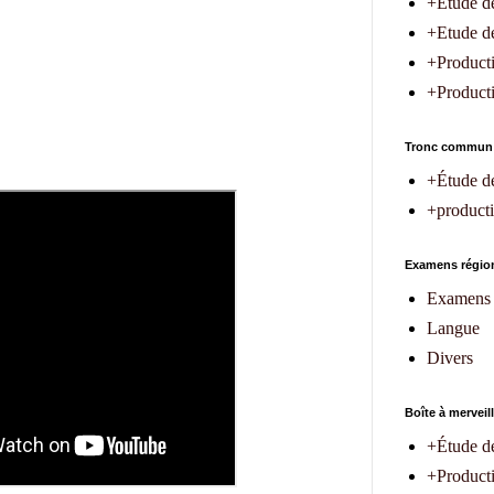
+Etude de
+Etude de 
+Producti
+Productio
Tronc commun
+Étude d
+producti
Examens région
Examens 
Langue
Divers
Boîte à merveil
+Étude d
+Product