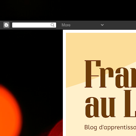
".
google.com, pub-3973127691303297, DIRECT, f08c47fec0942fa0