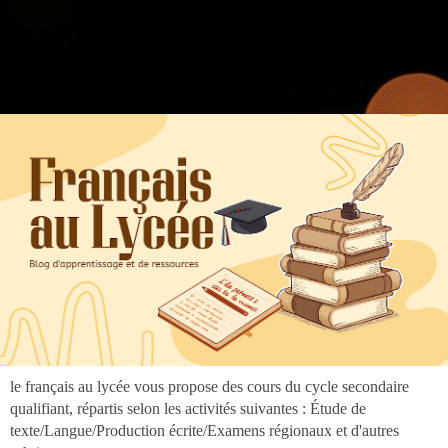
".
google.com, pub-3973127691303297, DIRECT, f08c47fec0942fa0
google.com, pub-3973127691303297, DIRECT, f08c47fec0942fa0
le français au lycée vous propose des cours du cycle secondaire
qualifiant, répartis selon les activités suivantes : Étude de
texte/Langue/Production écrite/Examens régionaux et d'autres