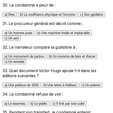
30.
Le condamné a peur de :
a) Dieu
b) La souffrance physique et l'inconnu
c) Ses gardiens
31.
Le procureur général est décrit comme :
a) Un homme juste
b) Une machine froide et implacable
c) Un ami
32.
Le narrateur compare la guillotine à :
a) Un instrument de justice
b) Un monstre de bois et d'acier
c) Un remède
33.
Quel document Victor Hugo ajoute-t-il dans les
éditions suivantes ?
a) Une préface de 1832
b) Une lettre à l'éditeur
c) Un poème
34.
Le condamné refuse de voir :
a) Le bourreau
b) Le public
c) Il finit par tout subir
35.
Pendant son transfert, le condamné entend :