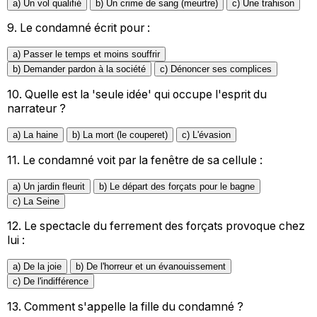
a) Un vol qualifié
b) Un crime de sang (meurtre)
c) Une trahison
9.
Le condamné écrit pour :
a) Passer le temps et moins souffrir
b) Demander pardon à la société
c) Dénoncer ses complices
10.
Quelle est la 'seule idée' qui occupe l'esprit du
narrateur ?
a) La haine
b) La mort (le couperet)
c) L'évasion
11.
Le condamné voit par la fenêtre de sa cellule :
a) Un jardin fleurit
b) Le départ des forçats pour le bagne
c) La Seine
12.
Le spectacle du ferrement des forçats provoque chez
lui :
a) De la joie
b) De l'horreur et un évanouissement
c) De l'indifférence
13.
Comment s'appelle la fille du condamné ?