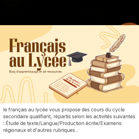
".
google.com, pub-3973127691303297, DIRECT,
f08c47fec0942fa0
google.com, pub-3973127691303297, DIRECT,
f08c47fec0942fa0
le français au lycée vous propose des cours du cycle
secondaire qualifiant, répartis selon les activités suivantes
: Étude de texte/Langue/Production écrite/Examens
régionaux et d'autres rubriques .