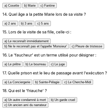
a) Cosette
b) Marie
c) Fantine
14.
Quel âge a la petite Marie lors de sa visite ?
a) 2 ans
b) 3 ans
c) 5 ans
15.
Lors de la visite de sa fille, celle-ci :
a) Le reconnaît immédiatement
b) Ne le reconnaît pas et l'appelle 'Monsieur'
c) Pleure de tristesse
16.
Le 'faucheur' est un terme utilisé pour désigner :
a) Le prêtre
b) Le bourreau
c) Le juge
17.
Quelle prison est le lieu de passage avant l'exécution ?
a) La Conciergerie
b) Sainte-Pélagie
c) Le Cherche-Midi
18.
Qui est le 'friauche' ?
a) Un autre condamné à mort
b) Un garde cruel
c) Un ancien ami du narrateur