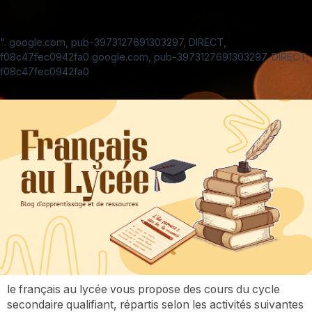
".
google.com, pub-3973127691303297, DIRECT,
f08c47fec0942fa0
google.com, pub-3973127691303297, DIRECT,
f08c47fec0942fa0
le français au lycée vous propose des cours du cycle
secondaire qualifiant, répartis selon les activités suivantes