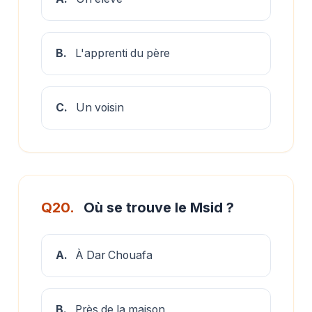
B.
L'apprenti du père
C.
Un voisin
Q20.
Où se trouve le Msid ?
A.
À Dar Chouafa
B.
Près de la maison