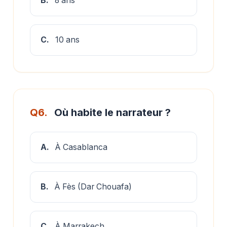
B.
8 ans
C.
10 ans
Q6.
Où habite le narrateur ?
A.
À Casablanca
B.
À Fès (Dar Chouafa)
C.
À Marrakech