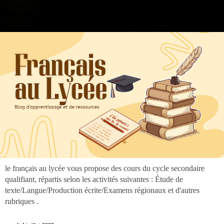
".
google.com, pub-3973127691303297, DIRECT, f08c47fec0942fa0
google.com, pub-3973127691303297, DIRECT, f08c47fec0942fa0
le français au lycée vous propose des cours du cycle secondaire
qualifiant, répartis selon les activités suivantes : Étude de
texte/Langue/Production écrite/Examens régionaux et d'autres
rubriques .