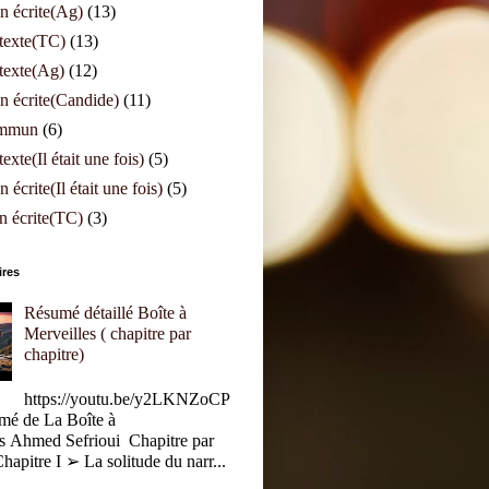
n écrite(Ag)
(13)
texte(TC)
(13)
texte(Ag)
(12)
n écrite(Candide)
(11)
ommun
(6)
exte(Il était une fois)
(5)
 écrite(Il était une fois)
(5)
n écrite(TC)
(3)
ires
Résumé détaillé Boîte à
Merveilles ( chapitre par
chapitre)
https://youtu.be/y2LKNZoCP
é de La Boîte à
s Ahmed Sefrioui Chapitre par
hapitre I ➢ La solitude du narr...