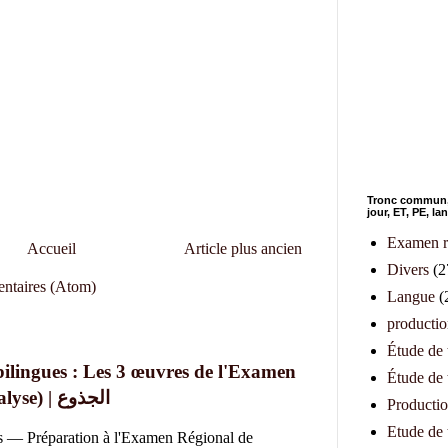
Tronc commun,1
jour, ET, PE, l
Examen r
Accueil
Article plus ancien
Divers
(2
entaires (Atom)
Langue
(
productio
Étude de
bilingues : Les 3 œuvres de l'Examen
Étude de
Régional (Résumé & Analyse) | الجذوع
Productio
Etude de 
es — Préparation à l'Examen Régional de