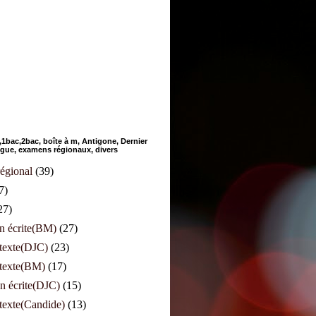
bac,2bac, boîte à m, Antigone, Dernier
angue, examens régionaux, divers
égional
(39)
7)
27)
n écrite(BM)
(27)
 texte(DJC)
(23)
 texte(BM)
(17)
n écrite(DJC)
(15)
texte(Candide)
(13)