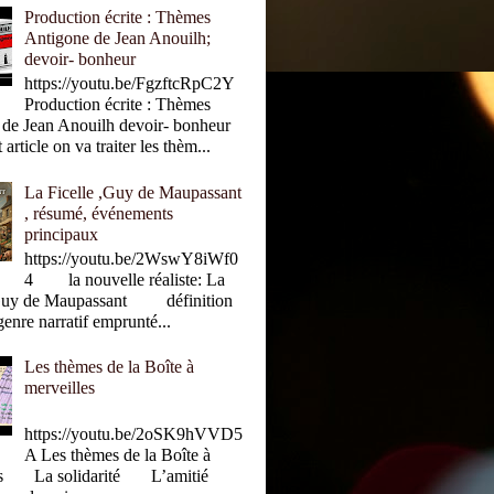
Production écrite : Thèmes
Antigone de Jean Anouilh;
devoir- bonheur
https://youtu.be/FgzftcRpC2Y
Production écrite : Thèmes
 de Jean Anouilh devoir- bonheur
rticle on va traiter les thèm...
La Ficelle ,Guy de Maupassant
, résumé, événements
principaux
https://youtu.be/2WswY8iWf0
4 la nouvelle réaliste: La
 Guy de Maupassant définition
genre narratif emprunté...
Les thèmes de la Boîte à
merveilles
https://youtu.be/2oSK9hVVD5
A Les thèmes de la Boîte à
les La solidarité L’amitié