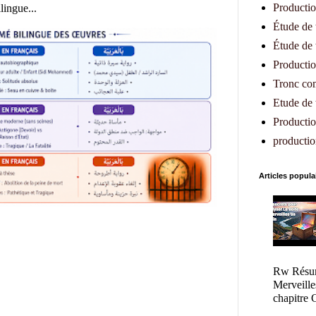
Productio
lingue...
Étude de 
Étude de 
Productio
Tronc c
Etude de t
Production
productio
Articles popula
Rw Résum
Merveille
chapitre C