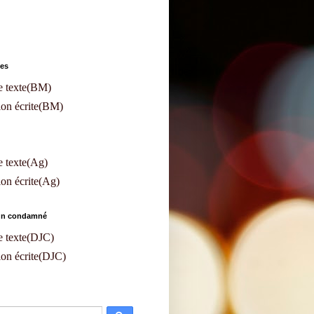
les
e texte(BM)
ion écrite(BM)
e texte(Ag)
on écrite(Ag)
'un condamné
e texte(DJC)
on écrite(DJC)