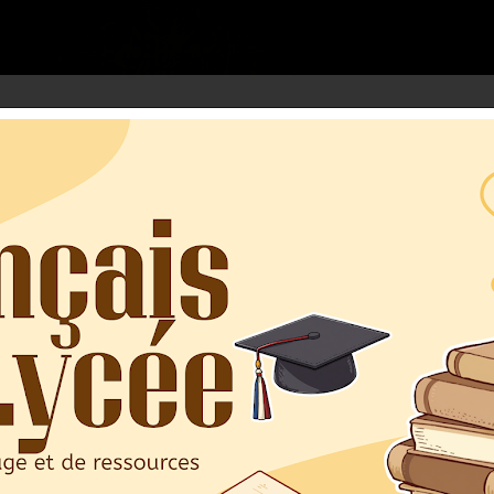
google.com, pub-3973127691303297, DIRECT, f08c47fec0942fa0