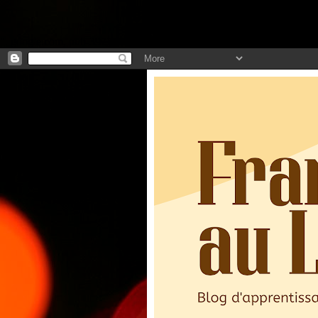
".
google.com, pub-3973127691303297, DIRECT, f08c47fec0942fa0