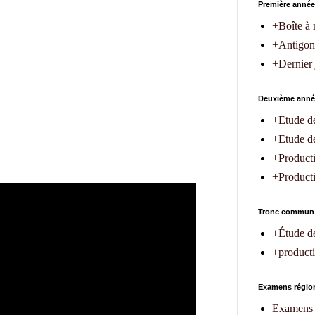
Première année
+Boîte à 
+Antigon
+Dernier
Deuxième anné
+Etude de
+Etude de 
+Producti
+Productio
Tronc commun
+Étude d
+producti
Examens région
Examens 