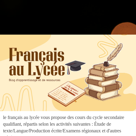
".
google.com, pub-3973127691303297, DIRECT, f08c47fec0942fa0
google.com, pub-3973127691303297, DIRECT, f08c47fec0942fa0
le français au lycée vous propose des cours du cycle secondaire
qualifiant, répartis selon les activités suivantes : Étude de
texte/Langue/Production écrite/Examens régionaux et d'autres