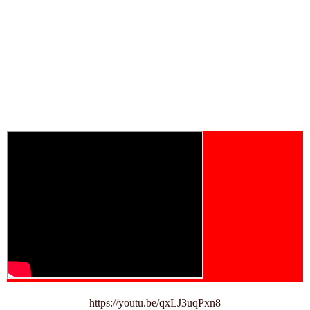
https://youtu.be/qxLJ3uqPxn8