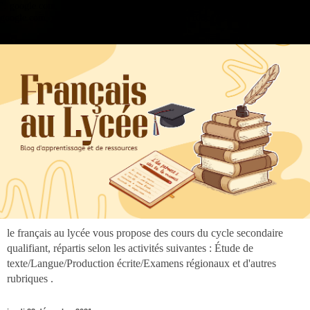
".
google.com, pub-3973127691303297, DIRECT, f08c47fec0942fa0
google.com, pub-3973127691303297, DIRECT, f08c47fec0942fa0
le français au lycée vous propose des cours du cycle secondaire
qualifiant, répartis selon les activités suivantes : Étude de
texte/Langue/Production écrite/Examens régionaux et d'autres
rubriques .